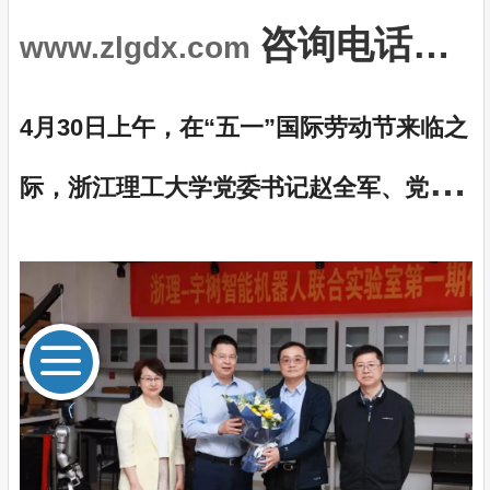
咨询电话；
www.zlgdx.com
18067973336
4月30日上午，在“五一”国际劳动节来临之
际，浙江理工大学党委书记赵全军、党委
副书记姚珺代表学校党委看望慰问“全国先
进工作者”李秦川教授，向他致以节日的问
候和美好的祝愿。